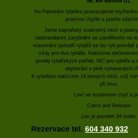
56. km dálnice D1.
Na Panském rybníku prosazujeme myšlenku z
prosíme chyťte a pusťte všech
Jsme kaprařský soukromý revír a posk
nadstandartní zarybnění se zaměřením na lov
maximální pohodlí rybářů se lov ryb provádí 
vždy pro dva rybáře. Nabízíme občerstvení
prodej rybářských potřeb, WC pro rybáře a 
ubytování v plně vybavených c
K rybolovu nabízíme 14 lovných míst, což zar
při lovu.
Loví se systémem chyť a p
Catch and Release
Lov je povolen 24 hodin.
Rezervace tel.
604 340 932