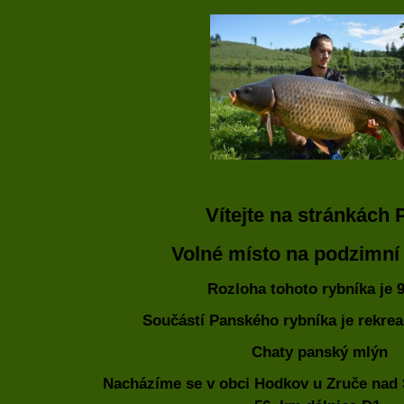
Vítejte na stránkách
Volné místo na podzimní
Rozloha
tohoto
rybníka je
9
Součástí Panského rybníka je rekrea
Chaty panský mlýn
Nacházíme se v obci Hodkov u Zruče nad