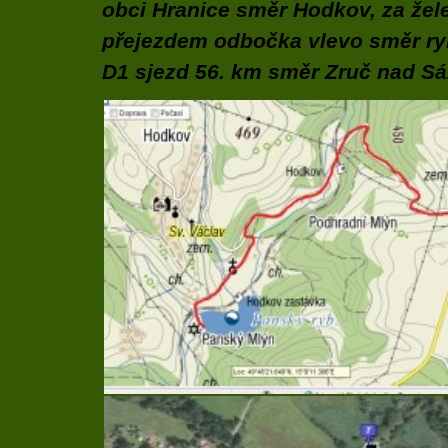
obci Hranice směr Hodkov, za žel
přejezdem odbočka vlevo směr ry
D1 sjezd 56. km směr Zruč nad S