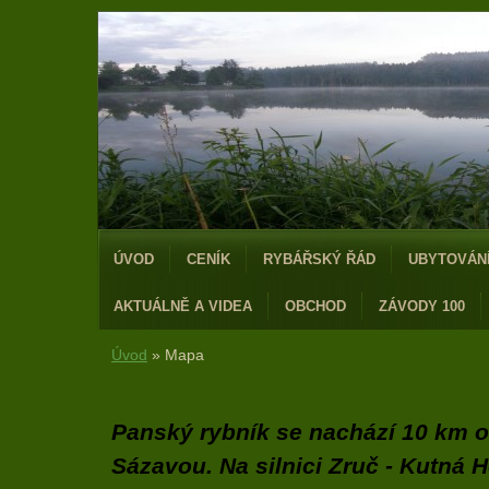
ÚVOD
CENÍK
RYBÁŘSKÝ ŘÁD
UBYTOVÁN
AKTUÁLNĚ A VIDEA
OBCHOD
ZÁVODY 100
Úvod
»
Mapa
Panský rybník se nachází 10 km 
Sázavou. Na silnici Zruč - Kutná 