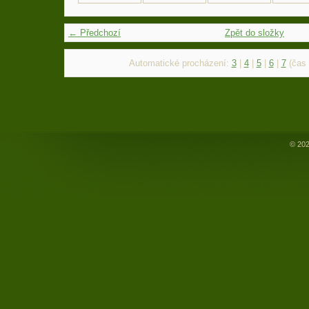
← Předchozí
Zpět do složky
Automatické procházení:
3
|
4
|
5
|
6
|
7
(čas 
© 202