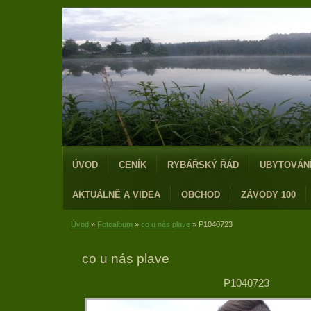
ÚVOD
CENÍK
RYBÁŘSKÝ ŘÁD
UBYTOVÁN
AKTUÁLNĚ A VIDEA
OBCHOD
ZÁVODY 100
Úvod
»
Fotoalbum
»
co u nás plave
»
P1040723
co u nás plave
P1040723