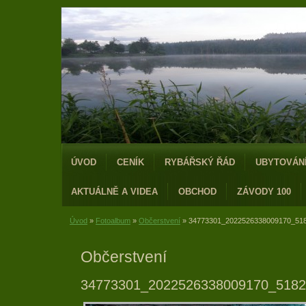
ÚVOD
CENÍK
RYBÁŘSKÝ ŘÁD
UBYTOVÁN
AKTUÁLNĚ A VIDEA
OBCHOD
ZÁVODY 100
Úvod
»
Fotoalbum
»
Občerstvení
»
34773301_2022526338009170_51
Občerstvení
34773301_2022526338009170_5182