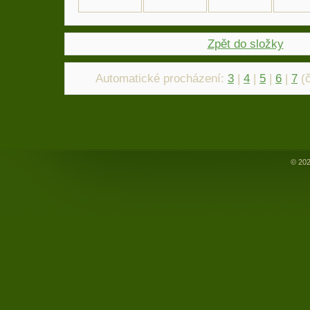
Zpět do složky
Automatické procházení:
3
|
4
|
5
|
6
|
7
(č
© 202