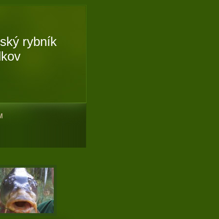
ský rybník
kov
M