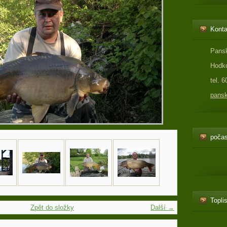
Konta
Pansk
Hodko
tel. 
pans
počas
Toplis
Zpět do složky
Další →