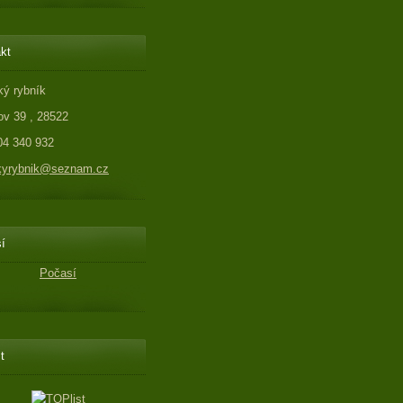
kt
ý rybník
v 39 , 28522
604 340 932
kyrybnik@seznam.cz
í
Počasí
t