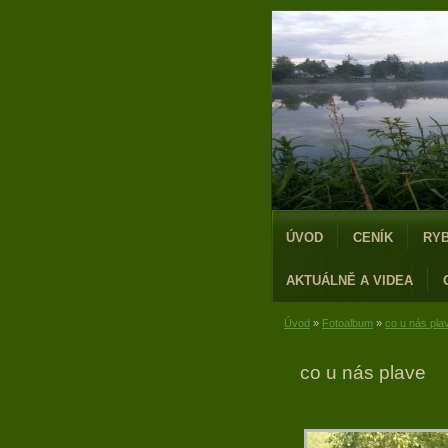
ÚVOD
CENÍK
RY
AKTUÁLNĚ A VIDEA
Úvod
»
Fotoalbum
»
co u nás pla
co u nás plave