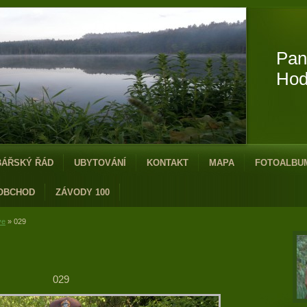
Pan
Hod
BÁŘSKÝ ŘÁD
UBYTOVÁNÍ
KONTAKT
MAPA
FOTOALBU
OBCHOD
ZÁVODY 100
ve
»
029
029