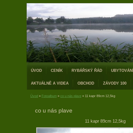
ÚVOD
CENÍK
RYBÁŘSKÝ ŘÁD
UBYTOVÁN
AKTUÁLNĚ A VIDEA
OBCHOD
ZÁVODY 100
Úvod
»
Fotoalbum
»
co u nás plave
»
11 kapr 89cm 12,5kg
co u nás plave
11 kapr 89cm 12,5kg