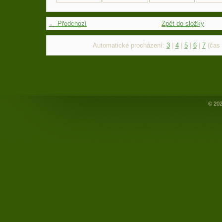
← Předchozí
Zpět do složky
Automatické procházení:
3
|
4
|
5
|
6
|
7
(čas 
© 202